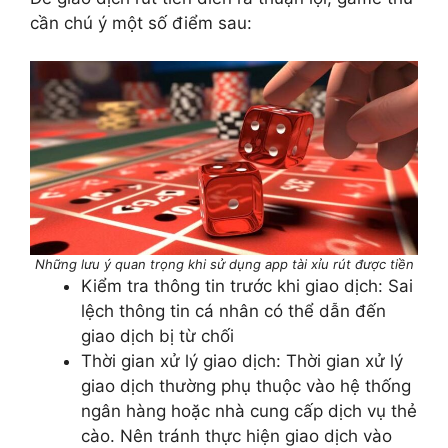
cần chú ý một số điểm sau:
Những lưu ý quan trọng khi sử dụng app tài xỉu rút được tiền
Kiểm tra thông tin trước khi giao dịch: Sai
lệch thông tin cá nhân có thể dẫn đến
giao dịch bị từ chối
Thời gian xử lý giao dịch: Thời gian xử lý
giao dịch thường phụ thuộc vào hệ thống
ngân hàng hoặc nhà cung cấp dịch vụ thẻ
cào. Nên tránh thực hiện giao dịch vào