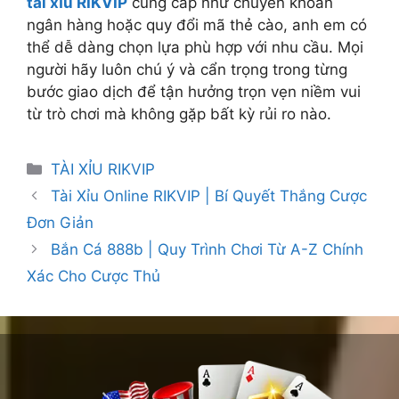
tài xĩu RIKVIP
cung cấp như chuyển khoản
ngân hàng hoặc quy đổi mã thẻ cào, anh em có
thể dễ dàng chọn lựa phù hợp với nhu cầu. Mọi
người hãy luôn chú ý và cẩn trọng trong từng
bước giao dịch để tận hưởng trọn vẹn niềm vui
từ trò chơi mà không gặp bất kỳ rủi ro nào.
Danh
TÀI XỈU RIKVIP
mục
Tài Xỉu Online RIKVIP | Bí Quyết Thắng Cược
Đơn Giản
Bắn Cá 888b | Quy Trình Chơi Từ A-Z Chính
Xác Cho Cược Thủ