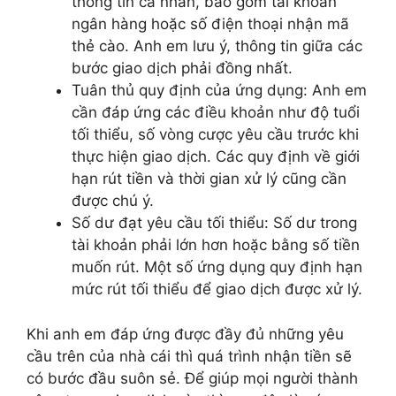
thông tin cá nhân, bao gồm tài khoản
ngân hàng hoặc số điện thoại nhận mã
thẻ cào. Anh em lưu ý, thông tin giữa các
bước giao dịch phải đồng nhất.
Tuân thủ quy định của ứng dụng: Anh em
cần đáp ứng các điều khoản như độ tuổi
tối thiểu, số vòng cược yêu cầu trước khi
thực hiện giao dịch. Các quy định về giới
hạn rút tiền và thời gian xử lý cũng cần
được chú ý.
Số dư đạt yêu cầu tối thiểu: Số dư trong
tài khoản phải lớn hơn hoặc bằng số tiền
muốn rút. Một số ứng dụng quy định hạn
mức rút tối thiểu để giao dịch được xử lý.
Khi anh em đáp ứng được đầy đủ những yêu
cầu trên của nhà cái thì quá trình nhận tiền sẽ
có bước đầu suôn sẻ. Để giúp mọi người thành