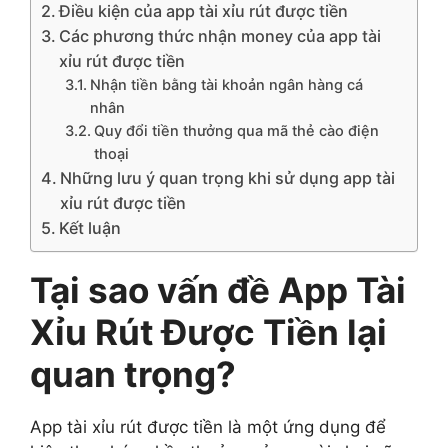
Điều kiện của app tài xỉu rút được tiền
Các phương thức nhận money của app tài
xỉu rút được tiền
Nhận tiền bằng tài khoản ngân hàng cá
nhân
Quy đổi tiền thưởng qua mã thẻ cào điện
thoại
Những lưu ý quan trọng khi sử dụng app tài
xỉu rút được tiền
Kết luận
Tại sao vấn đề App Tài
Xỉu Rút Được Tiền lại
quan trọng?
App tài xỉu rút được tiền là một ứng dụng để