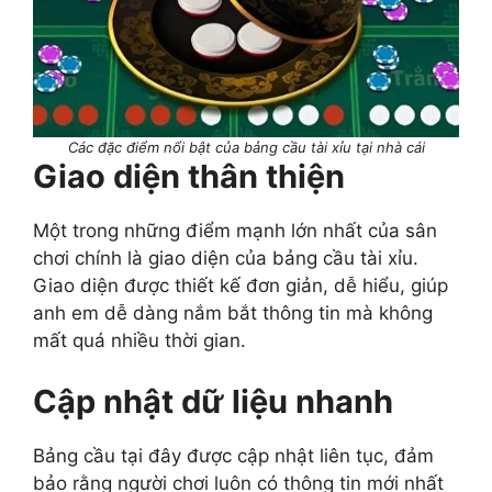
Các đặc điểm nổi bật của bảng cầu tài xỉu tại nhà cái
Giao diện thân thiện
Một trong những điểm mạnh lớn nhất của sân
chơi chính là giao diện của bảng cầu tài xỉu.
Giao diện được thiết kế đơn giản, dễ hiểu, giúp
anh em dễ dàng nắm bắt thông tin mà không
mất quá nhiều thời gian.
Cập nhật dữ liệu nhanh
Bảng cầu tại đây được cập nhật liên tục, đảm
bảo rằng người chơi luôn có thông tin mới nhất