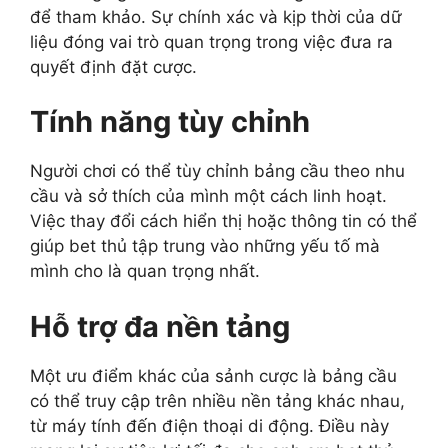
để tham khảo. Sự chính xác và kịp thời của dữ
liệu đóng vai trò quan trọng trong việc đưa ra
quyết định đặt cược.
Tính năng tùy chỉnh
Người chơi có thể tùy chỉnh bảng cầu theo nhu
cầu và sở thích của mình một cách linh hoạt.
Việc thay đổi cách hiển thị hoặc thông tin có thể
giúp bet thủ tập trung vào những yếu tố mà
mình cho là quan trọng nhất.
Hỗ trợ đa nền tảng
Một ưu điểm khác của sảnh cược là bảng cầu
có thể truy cập trên nhiều nền tảng khác nhau,
từ máy tính đến điện thoại di động. Điều này