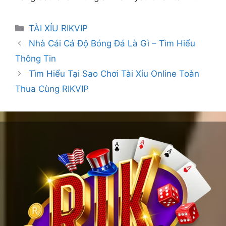
Danh
TÀI XỈU RIKVIP
mục
Nhà Cái Cá Độ Bóng Đá Là Gì – Tìm Hiểu
Thông Tin
Tìm Hiểu Tại Sao Chơi Tài Xỉu Online Toàn
Thua Cùng RIKVIP