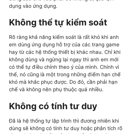
dụng vào ứng dụng.
Không thể tự kiểm soát
Rõ ràng khả năng kiểm soát là rất khó khi anh
em dùng ứng dụng hỗ trợ của các trang game
hay từ các hệ thống thiết bị khác nhau. Chỉ khi
không dùng và ngừng lại ngay thì anh em mới
có thể tự điều chỉnh theo ý của mình. Chính vì
thế, nó cũng là một trong những điểm hạn chế
khó mà khắc phục được. Do đó, cần phải hạn
chế và không nên phụ thuộc quá nhiều.
Không có tính tư duy
Đã là hệ thống tự lập trình thì đương nhiên khi
dùng sẽ không có tính tư duy hoặc phân tích rõ