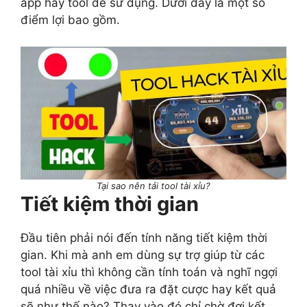
app hay tool để sử dụng. Dưới đây là một số
điểm lợi bao gồm.
Tại sao nên tải tool tài xỉu?
Tiết kiệm thời gian
Đầu tiên phải nói đến tính năng tiết kiệm thời
gian. Khi mà anh em dùng sự trợ giúp từ các
tool tài xỉu thì không cần tính toán và nghĩ ngợi
quá nhiều về việc đưa ra đặt cược hay kết quả
sẽ như thế nào? Thay vào đó chỉ chờ đợi kết