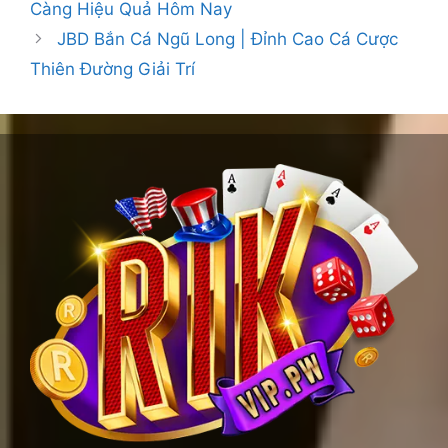
Càng Hiệu Quả Hôm Nay
JBD Bắn Cá Ngũ Long | Đỉnh Cao Cá Cược
Thiên Đường Giải Trí