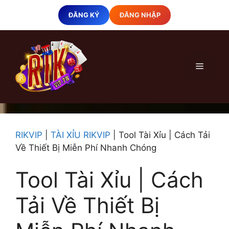
Chuyển
ĐĂNG KÝ
ĐĂNG NHẬP
đến
nội
dung
Menu
RIKVIP
|
TÀI XỈU RIKVIP
|
Tool Tài Xỉu | Cách Tải
Về Thiết Bị Miễn Phí Nhanh Chóng
Tool Tài Xỉu | Cách
Tải Về Thiết Bị