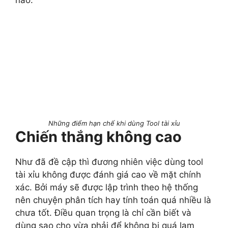
nào.
Những điểm hạn chế khi dùng Tool tài xỉu
Chiến thắng không cao
Như đã đề cập thì đương nhiên việc dùng tool
tài xỉu không được đánh giá cao về mặt chính
xác. Bởi máy sẽ được lập trình theo hệ thống
nên chuyện phân tích hay tính toán quá nhiều là
chưa tốt. Điều quan trọng là chỉ cần biết và
dùng sao cho vừa phải để không bị quá lạm