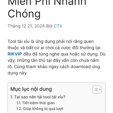
Miễn Phí Nhanh
Chóng
Tháng 12 21, 2024
Bởi
CTV
Tool tài xỉu là ứng dụng phải nói rằng quen
thuộc và bất cứ ai chơi cá cược đổi thưởng tại
RIKVIP
đều đã từng nghe qua hoặc sử dụng. Dù
vậy, những tân thủ tại đây vẫn còn chưa nắm
rõ. Cùng tham khảo ngay cách download ứng
dụng này.
Mục lục nội dung
Tại sao nên tải tool tài xỉu?
Tiết kiệm thời gian
Giúp không bị quá lượt