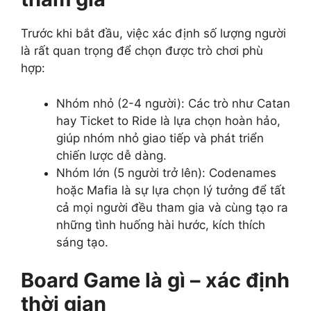
Trước khi bắt đầu, việc xác định số lượng người
là rất quan trọng để chọn được trò chơi phù
hợp:
Nhóm nhỏ (2-4 người): Các trò như Catan
hay Ticket to Ride là lựa chọn hoàn hảo,
giúp nhóm nhỏ giao tiếp và phát triển
chiến lược dễ dàng.
Nhóm lớn (5 người trở lên): Codenames
hoặc Mafia là sự lựa chọn lý tưởng để tất
cả mọi người đều tham gia và cùng tạo ra
những tình huống hài hước, kích thích
sáng tạo.
Board Game là gì – xác định
thời gian