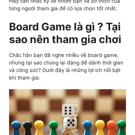
Hãy cân nhắc kỹ về nhóm bạn và sở thích của
từng người tham gia để có lựa chọn tốt nhất.
Board Game là gì ? Tại
sao nên tham gia chơi
Chắc hẳn bạn đã nghe nhiều về board game,
nhưng tại sao chúng lại đáng để dành thời gian
và công sức? Dưới đây là những lợi ích nổi bật
khi tham gia: