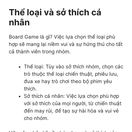
Thể loại và sở thích cá
nhân
Board Game là gì? Việc lựa chọn thể loại phù
hợp sẽ mang lại niềm vui và sự hứng thú cho tất
cả thành viên trong nhóm.
Thể loại: Tùy vào sở thích nhóm, chọn các
trò thuộc thể loại chiến thuật, phiêu lưu,
đua xe hay trò chơi theo bộ phim yêu
thích.
Sở thích cá nhân: Việc lựa chọn phù hợp
với sở thích của mọi người, từ chiến thuật
đến may rủi, để tạo sự hài hòa và vui vẻ
cho nhóm.