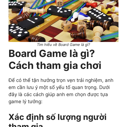
Tìm hiểu về Board Game là gì?
Board Game là gì?
Cách tham gia chơi
Để có thể tận hưởng trọn vẹn trải nghiệm, anh
em cần lưu ý một số yếu tố quan trọng. Dưới
đây là các cách giúp anh em chọn được tựa
game lý tưởng:
Xác định số lượng người
tham gia