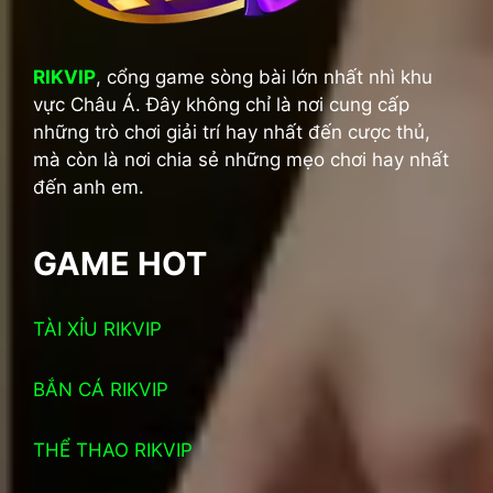
RIKVIP
, cổng game sòng bài lớn nhất nhì khu
vực Châu Á. Đây không chỉ là nơi cung cấp
những trò chơi giải trí hay nhất đến cược thủ,
mà còn là nơi chia sẻ những mẹo chơi hay nhất
đến anh em.
GAME HOT
TÀI XỈU RIKVIP
BẮN CÁ RIKVIP
THỂ THAO RIKVIP